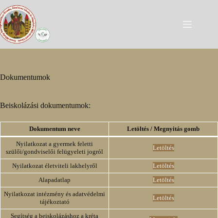
Skip
to
content
Dokumentumok
Beiskolázási dokumentumok:
Dokumentum neve
Letöltés / Megnyitás gomb
Nyilatkozat a gyermek feletti
Letöltés
szülői/gondviselői felügyeleti jogról
Nyilatkozat életviteli lakhelyről
Letöltés
Alapadatlap
Letöltés
Nyilatkozat intézmény és adatvédelmi
Letöltés
tájékoztató
Segítség a beiskolázáshoz a kréta