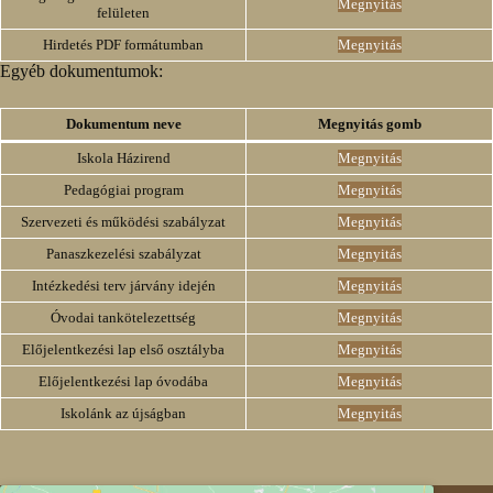
Megnyitás
felületen
Hirdetés PDF formátumban
Megnyitás
Egyéb dokumentumok:
Dokumentum neve
Megnyitás gomb
Iskola Házirend
Megnyitás
Pedagógiai program
Megnyitás
Szervezeti és működési szabályzat
Megnyitás
Panaszkezelési szabályzat
Megnyitás
Intézkedési terv járvány idején
Megnyitás
Óvodai tankötelezettség
Megnyitás
Előjelentkezési lap első osztályba
Megnyitás
Előjelentkezési lap óvodába
Megnyitás
Iskolánk az újságban
Megnyitás