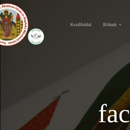
Skip
to
content
Kezdőoldal
Rólunk
fa