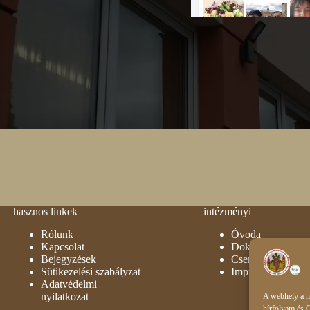
hasznos linkek
intézményi
Rólunk
Óvoda
Kapcsolat
Dokumentumok
Bejegyzések
Csengetési rend
Sütikezelési szabályzat
Impresszum
Adatvédelmi
nyilatkozat
A webhely a m
hírfolyam és G