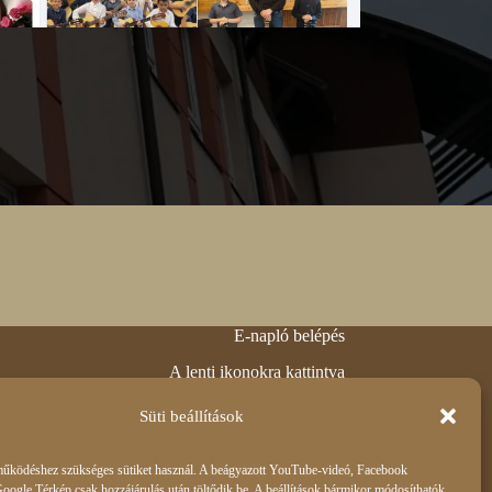
E-napló belépés
A lenti ikonokra kattintva
elérheti E-KRÉTA
rendszerünket illetve facebook
Süti beállítások
oldalunkat.
űködéshez szükséges sütiket használ. A beágyazott YouTube-videó, Facebook
oogle Térkép csak hozzájárulás után töltődik be. A beállítások bármikor módosíthatók.