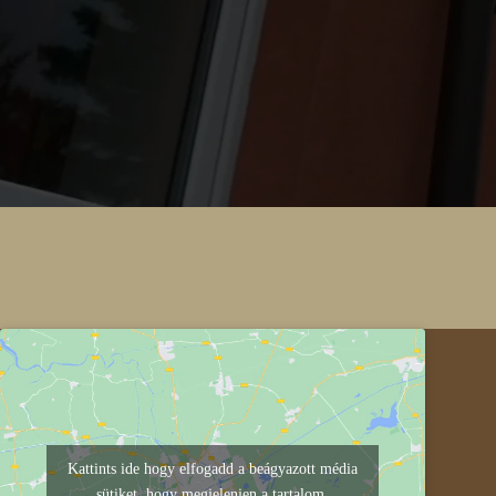
Kattints ide hogy elfogadd a beágyazott média
sütiket, hogy megjelenjen a tartalom.