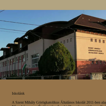
Iskolánk
A Szent Mihály Görögkatolikus Általános Iskolát 2011-ben ala