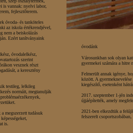
ett, szép osztálytermek,
i is vannak: nyelvi labor,
erem, fejlesztőterem.
ek óvoda- és tanköteles
ki az iskola értékrendjével,
ség nem a beiskolázás
ján. Ezért tanítványaink
óvodánk
elkész, óvodalelkész,
Városunkban sok olyan katol
ovatartozás szerint
gyermekei számára a hitre n
nórákon vesznek részt
ogadását, a keresztény
Felmerült annak igénye, ho
között. A gyermeknevelése 
kiegészítő, esetenként hátrá
k testileg, lelkileg
ntkezés normáit, megtanulják
2017. szeptember 1-jén ind
k, problémaérzékenyek,
újjáépítették, amely megfel
ezetüket.
2021-ben elkezdtük a felújí
 a megszerzett tudásuk
felszerelt csoportszobában, 
 képességeket,
t is.