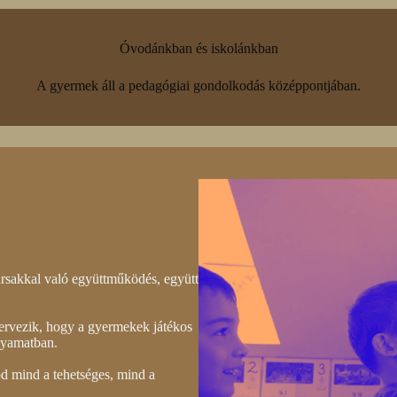
Óvodánkban és iskolánkban
A gyermek áll a pedagógiai gondolkodás középpontjában.
ársakkal való együttműködés, együtt
zervezik, hogy a gyermekek játékos
lyamatban.
 mind a tehetséges, mind a