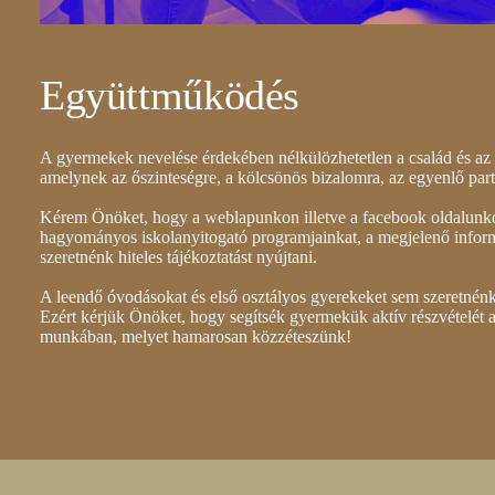
Együttműködés
A gyermekek nevelése érdekében nélkülözhetetlen a család és az
amelynek az őszinteségre, a kölcsönös bizalomra, az egyenlő partn
Kérem Önöket, hogy a weblapunkon illetve a facebook oldalunko
hagyományos iskolanyitogató programjainkat, a megjelenő inform
szeretnénk hiteles tájékoztatást nyújtani.
A leendő óvodásokat és első osztályos gyerekeket sem szeretnén
Ezért kérjük Önöket, hogy segítsék gyermekük aktív részvételét a
munkában, melyet hamarosan közzéteszünk!