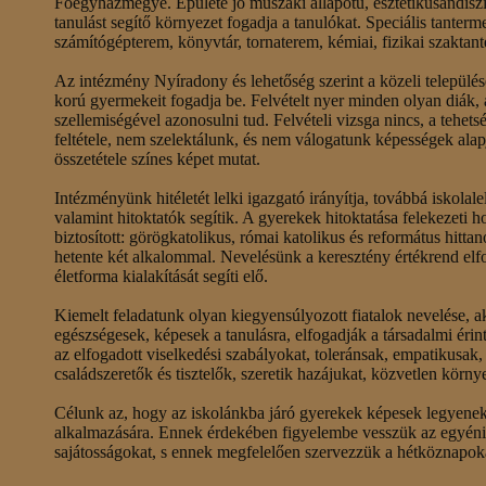
Főegyházmegye. Épülete jó műszaki állapotú, esztétikusandíszít
tanulást segítő környezet fogadja a tanulókat. Speciális tanterme
számítógépterem, könyvtár, tornaterem, kémiai, fizikai szaktant
Az intézmény Nyíradony és lehetőség szerint a közeli település
korú gyermekeit fogadja be. Felvételt nyer minden olyan diák, a
szellemiségével azonosulni tud. Felvételi vizsga nincs, a tehet
feltétele, nem szelektálunk, és nem válogatunk képességek alap
összetétele színes képet mutat.
Intézményünk hitéletét lelki igazgató irányítja, továbbá iskolal
valamint hitoktatók segítik. A gyerekek hitoktatása felekezeti h
biztosított: görögkatolikus, római katolikus és református hitta
hetente két alkalommal. Nevelésünk a keresztény értékrend elf
életforma kialakítását segíti elő.
Kiemelt feladatunk olyan kiegyensúlyozott fiatalok nevelése, aki
egészségesek, képesek a tanulásra, elfogadják a társadalmi éri
az elfogadott viselkedési szabályokat, toleránsak, empatikusa
családszeretők és tisztelők, szeretik hazájukat, közvetlen körny
Célunk az, hogy az iskolánkba járó gyerekek képesek legyenek
alkalmazására. Ennek érdekében figyelembe vesszük az egyéni
sajátosságokat, s ennek megfelelően szervezzük a hétköznapoka