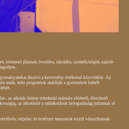
ek örömmel járjanak óvodába, iskolába, személyiségük napról-
dagodjon.
yományainkat átszövi a keresztény értékrend közvetítése. Az
s imák, lelki programok alakítják a gyermekek hitbéli
dését.
ánc, az alkotás öröme mindenki számára elérhető, élvezhető
ékosságig, az alkotástól a műalkotások befogadásáig juthatnak el
rézfúvós, néptánc és festészet tanszakok közül választhatnak.