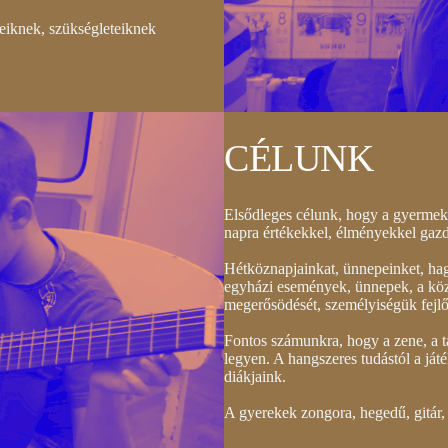
eiknek, szükségleteiknek
CÉLUNK
Elsődleges célunk, hogy a gyermek
napra értékekkel, élményekkel gaz
Hétköznapjainkat, ünnepeinket, hag
egyházi események, ünnepek, a közö
megerősödését, személyiségük fejlő
Fontos számunkra, hogy a zene, a t
legyen. A hangszeres tudástól a ját
diákjaink.
A gyerekek zongora, hegedű, gitár, 