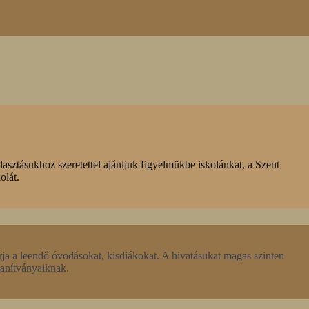
asztásukhoz szeretettel ajánljuk figyelmükbe iskolánkat, a Szent
olát.
rja a leendő óvodásokat, kisdiákokat. A hivatásukat magas szinten
tanítványaiknak.