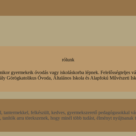
rólunk
mikor gyermekeik óvodás vagy iskoláskorba lépnek. Felelősségteljes vál
ly Görögkatolikus Óvoda, Általános Iskola és Alapfokú Művészeti Isk
al, tantermekkel, felkészült, kedves, gyermekszerető pedagógusokkal vá
tanítók arra törekszenek, hogy minél több tudást, élményt nyújtsanak 