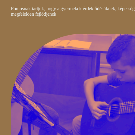
Fontosnak tartjuk, hogy a gyermekek érdeklődésüknek, képesség
megfelelően fejlődjenek.