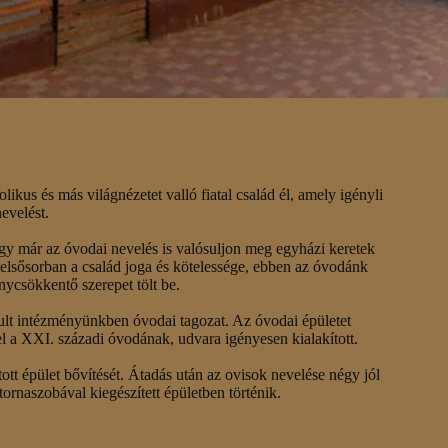
ikus és más világnézetet valló fiatal család él, amely igényli
evelést.
gy már az óvodai nevelés is valósuljon meg egyházi keretek
elsősorban a család joga és kötelessége, ebben az óvodánk
nycsökkentő szerepet tölt be.
ult intézményünkben óvodai tagozat. Az óvodai épületet
el a XXI. századi óvodának, udvara igényesen kialakított.
tott épület bővítését. Átadás után az ovisok nevelése négy jól
tornaszobával kiegészített épületben történik.