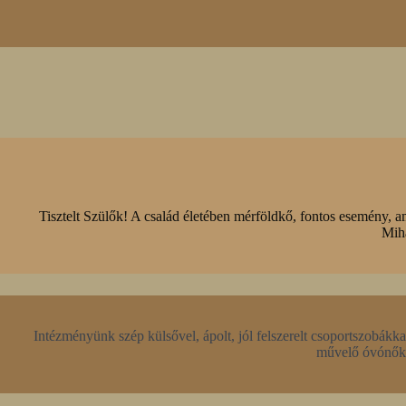
Tisztelt Szülők! A család életében mérföldkő, fontos esemény, a
Mihá
Intézményünk szép külsővel, ápolt, jól felszerelt csoportszobákk
művelő óvónők, 