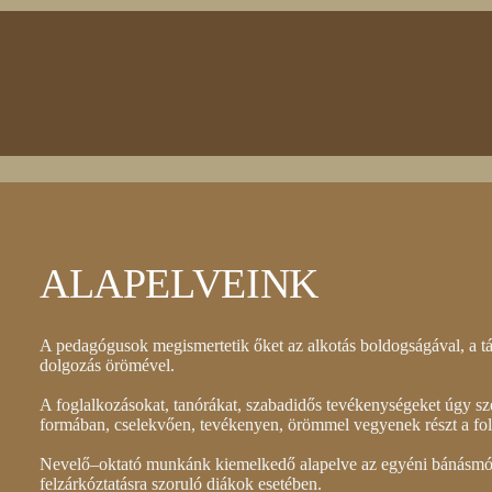
ALAPELVEINK
A pedagógusok megismertetik őket az alkotás boldogságával, a t
dolgozás örömével.
A foglalkozásokat, tanórákat, szabadidős tevékenységeket úgy s
formában, cselekvően, tevékenyen, örömmel vegyenek részt a fo
Nevelő–oktató munkánk kiemelkedő alapelve az egyéni bánásmód
felzárkóztatásra szoruló diákok esetében.