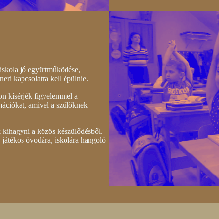
 iskola jó együttműködése,
eri kapcsolatra kell épülnie.
n kísérjék figyelemmel a
ációkat, amivel a szülőknek
k kihagyni a közös készülődésből.
 játékos óvodára, iskolára hangoló