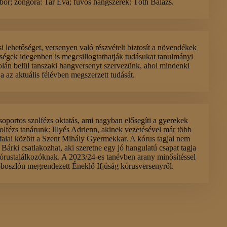
bor; zongora: Tar Éva; fúvós hangszerek: Tóth Balázs.
 lehetőséget, versenyen való részvételt biztosít a növendékek
ségek idegenben is megcsillogtathatják tudásukat tanulmányi
olán belül tanszaki hangversenyt szervezünk, ahol mindenki
 az aktuális félévben megszerzett tudását.
csoportos szolfézs oktatás, ami nagyban elősegíti a gyerekek
olfézs tanárunk: Illyés Adrienn, akinek vezetésével már több
alai között a Szent Mihály Gyermekkar. A kórus tagjai nem
árki csatlakozhat, aki szeretne egy jó hangulatú csapat tagja
kórustalálkozóknak. A 2023/24-es tanévben arany minősítéssel
oboszlón megrendezett Éneklő Ifjúság kórusversenyről.