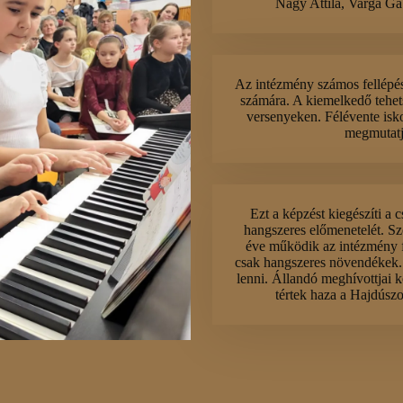
Nagy Attila, Varga Gá
Az intézmény számos fellépési
számára. A kiemelkedő tehet
versenyeken. Félévente isk
megmutatja
Ezt a képzést kiegészíti a 
hangszeres előmenetelét. Sz
éve működik az intézmény f
csak hangszeres növendékek. B
lenni. Állandó meghívottjai 
tértek haza a Hajdúsz