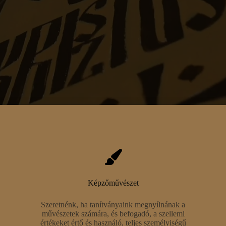
Képzőművészet
Szeretnénk, ha tanítványaink megnyílnának a
művészetek számára, és befogadó, a szellemi
értékeket értő és használó, teljes személyiségű