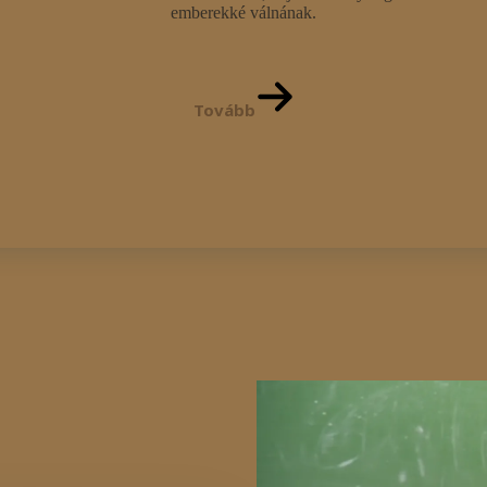
emberekké válnának.
Tovább