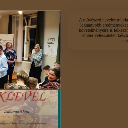
A művészeti nevelés mindam
legnagyobb eredményeket ér
követelményeire is felkész
ember veleszületett készt
nev