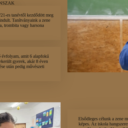
TANSZAK
/21-es tanévtől kezdődött meg
indult. Tanítványaink a zene
ya, trombita vagy harsona
ő évfolyam, amit 6 alapfokú
ekerült gyerek, akár 8 éven
zése után pedig művészeti
Elsődleges célunk a zene me
képes. Az iskola hangszere