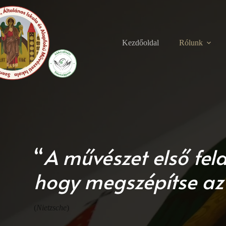
Skip
to
content
Kezdőoldal
Rólunk
“
A művészet első fel
hogy megszépítse az 
(
Nietzsche
)