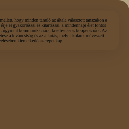
ellett, hogy minden tanuló az általa választott tanszakon a
je el gyakorlással és kitartással, a mindennapi élet fontos
ít, úgymint kommunikációra, kreativitásra, kooperációra. Az
etése a kíváncsiság és az alkotás, mely iskolánk művészeti
elésében kiemelkedő szerepet kap.