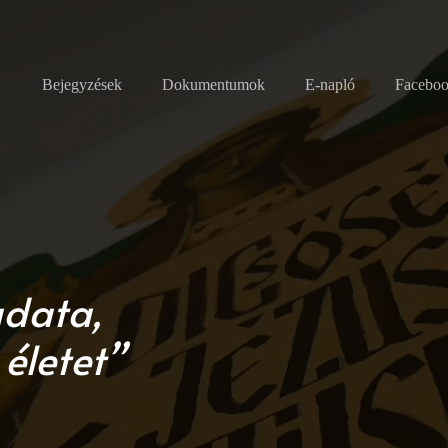
Bejegyzések
Dokumentumok
E-napló
Facebo
adata,
életet”