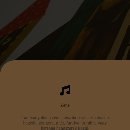
Zene
Tanítványaink a zene tanszakon választhatnak a
hegedű, zongora, gitár, furulya, trombita vagy
harsona hangszerek közül.