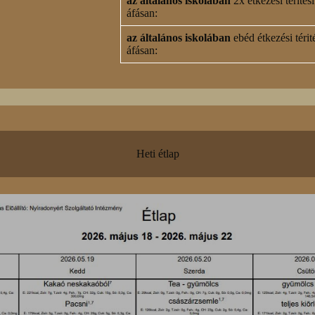
az általános iskolában
2x étkezési térítési
áfásan:
az általános iskolában
ebéd étkezési térité
áfásan:
Heti étlap