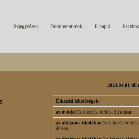
Bejegyzések
Dokumentumok
E-napló
Facebo
2024.01.01-től 
Étkezési lehetőségek:
05
az óvodai
3x étkezési térítési díj áfásan:
az általános iskolában
3x étkezési térítési
áfásan: