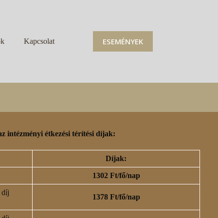
ESEMÉNYEK
ok
Kapcsolat
az intézményi étkezési térítési díjak:
Díjak:
1302 Ft/fő/nap
 díj
1378 Ft/fő/nap