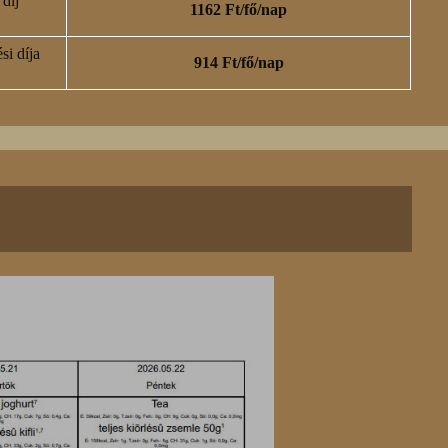
 díj
1162 Ft/fő/nap
si díja
914 Ft/fő/nap