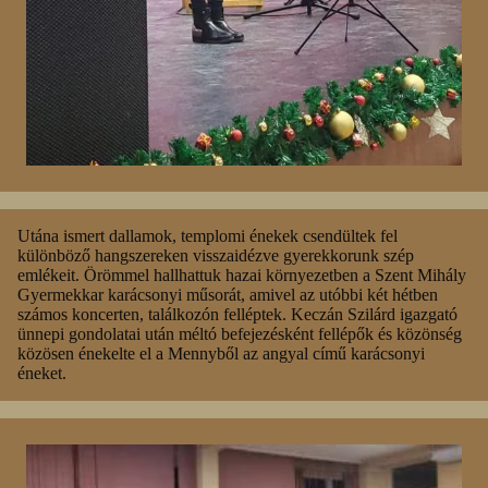
Utána ismert dallamok, templomi énekek csendültek fel
különböző hangszereken visszaidézve gyerekkorunk szép
emlékeit. Örömmel hallhattuk hazai környezetben a Szent Mihály
Gyermekkar karácsonyi műsorát, amivel az utóbbi két hétben
számos koncerten, találkozón felléptek. Keczán Szilárd igazgató
ünnepi gondolatai után méltó befejezésként fellépők és közönség
közösen énekelte el a Mennyből az angyal című karácsonyi
éneket.