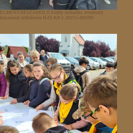
ÉLMÉNYBESZÁMOLÓ Erdély kulturális, természeti
kincseinek felfedezése HAT-KP-1-2025/1-001091