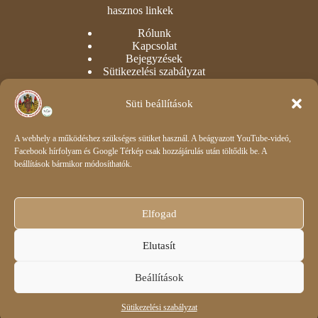
hasznos linkek
Rólunk
Kapcsolat
Bejegyzések
Sütikezelési szabályzat
Adatvédelmi nyilatkozat
Süti beállítások
intézményi
Óvoda
A webhely a működéshez szükséges sütiket használ. A beágyazott YouTube-videó,
Dokumentumok
Facebook hírfolyam és Google Térkép csak hozzájárulás után töltődik be. A
Csengetési rend
beállítások bármikor módosíthatók.
Impresszum
E-napló belépés
Elfogad
A lenti ikonokra kattintva elérheti E-KRÉTA rendszerünket
illetve facebook oldalunkat.
Elutasít
Beállítások
Sütikezelési szabályzat
Copyright © 2026 - a weboldalt készítette a
reldeco.com