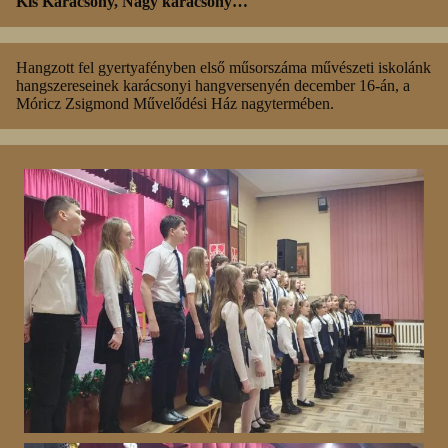
Kis Karácsony, Nagy karácsony…
Hangzott fel gyertyafényben első műsorszáma művészeti iskolánk
hangszereseinek karácsonyi hangversenyén december 16-án, a
Móricz Zsigmond Művelődési Ház nagytermében.