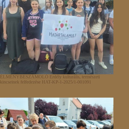
ÉLMÉNYBESZÁMOLÓ Erdély kulturális, természeti
kincseinek felfedezése HAT-KP-1-2025/1-001091