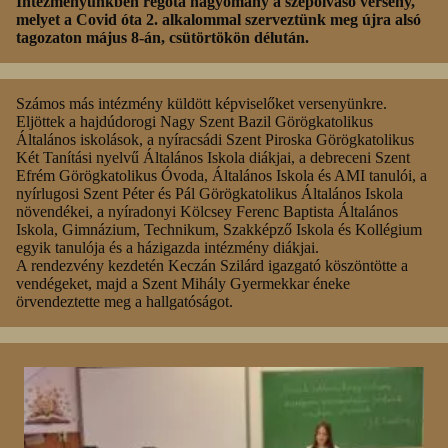
Intézményünkben régóta hagyomány a szépolvasó verseny,
melyet a Covid óta 2. alkalommal szerveztünk meg újra alsó
tagozaton május 8-án, csütörtökön délután.
Számos más intézmény küldött képviselőket versenyünkre.
Eljöttek a hajdúdorogi Nagy Szent Bazil Görögkatolikus
Általános iskolások, a nyíracsádi Szent Piroska Görögkatolikus
Két Tanítási nyelvű Általános Iskola diákjai, a debreceni Szent
Efrém Görögkatolikus Óvoda, Általános Iskola és AMI tanulói, a
nyírlugosi Szent Péter és Pál Görögkatolikus Általános Iskola
növendékei, a nyíradonyi Kölcsey Ferenc Baptista Általános
Iskola, Gimnázium, Technikum, Szakképző Iskola és Kollégium
egyik tanulója és a házigazda intézmény diákjai.
A rendezvény kezdetén Keczán Szilárd igazgató köszöntötte a
vendégeket, majd a Szent Mihály Gyermekkar éneke
örvendeztette meg a hallgatóságot.