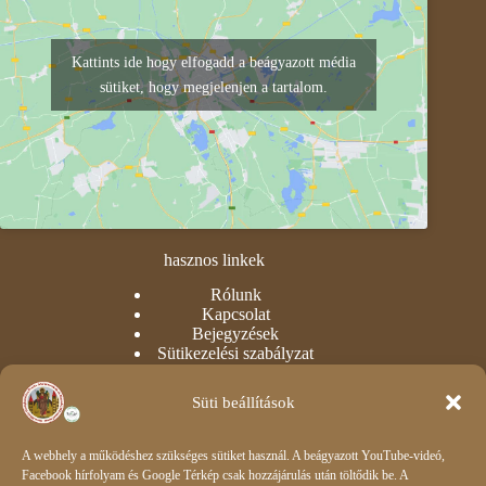
Kattints ide hogy elfogadd a beágyazott média
sütiket, hogy megjelenjen a tartalom.
hasznos linkek
Rólunk
Kapcsolat
Bejegyzések
Sütikezelési szabályzat
Adatvédelmi nyilatkozat
Süti beállítások
intézményi
Óvoda
A webhely a működéshez szükséges sütiket használ. A beágyazott YouTube-videó,
Dokumentumok
Facebook hírfolyam és Google Térkép csak hozzájárulás után töltődik be. A