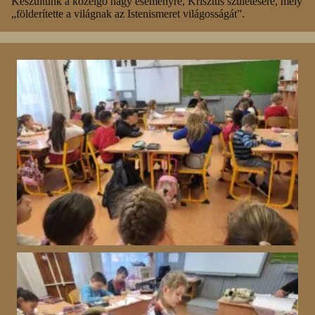
Készültünk a közelgő nagy eseményre, Krisztus születésére, mely
„földerítette a világnak az Istenismeret világosságát”.