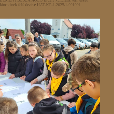
ÉLMÉNYBESZÁMOLÓ Erdély kulturális, természeti
kincseinek felfedezése HAT-KP-1-2025/1-001091