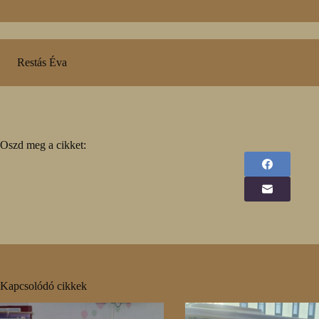
Restás Éva
Oszd meg a cikket:
Kapcsolódó cikkek