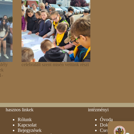
ély
celebralált szent misén vettünk részt
ek
1-
hasznos linkek
intézményi
Rólunk
Óvoda
Kapcsolat
Dokumentumok
Bejegyzések
Csengetési rend