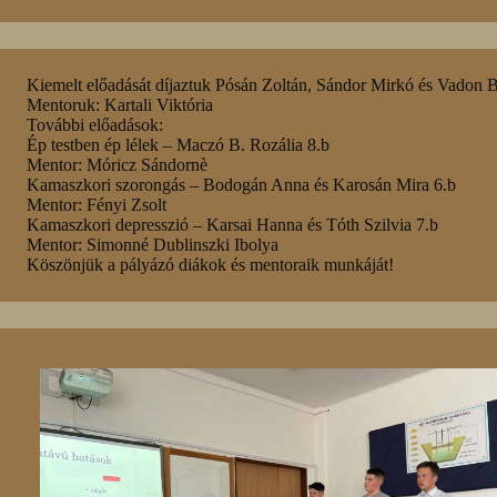
Kiemelt előadását díjaztuk Pósán Zoltán, Sándor Mirkó és Vadon Be
Mentoruk: Kartali Viktória
További előadások:
Ép testben ép lélek – Maczó B. Rozália 8.b
Mentor: Móricz Sándornè
Kamaszkori szorongás – Bodogán Anna és Karosán Mira 6.b
Mentor: Fényi Zsolt
Kamaszkori depresszió – Karsai Hanna és Tóth Szilvia 7.b
Mentor: Simonné Dublinszki Ibolya
Köszönjük a pályázó diákok és mentoraik munkáját!