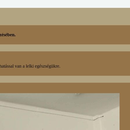
zésében.
hatással van a lelki egészségükre.