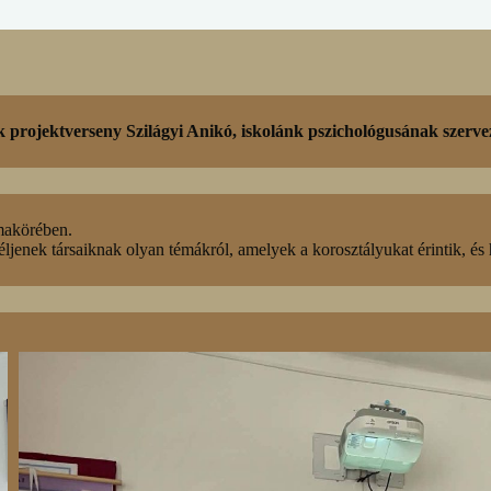
 projektverseny Szilágyi Anikó, iskolánk pszichológusának szerve
émakörében.
ljenek társaiknak olyan témákról, amelyek a korosztályukat érintik, és 