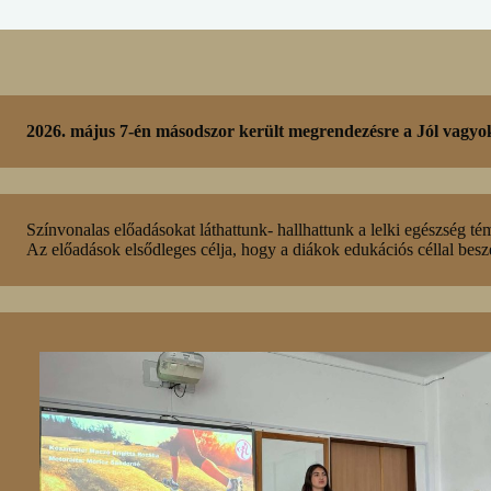
2026. május 7-én másodszor került megrendezésre a Jól vagyok
Színvonalas előadásokat láthattunk- hallhattunk a lelki egészség t
Az előadások elsődleges célja, hogy a diákok edukációs céllal beszé