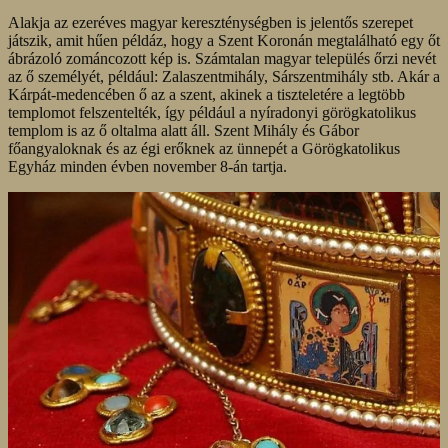
Alakja az ezeréves magyar kereszténységben is jelentős szerepet
játszik, amit hűen példáz, hogy a Szent Koronán megtalálható egy őt
ábrázoló zománcozott kép is. Számtalan magyar település őrzi nevét
az ő személyét, például: Zalaszentmihály, Sárszentmihály stb. Akár a
Kárpát-medencében ő az a szent, akinek a tiszteletére a legtöbb
templomot felszentelték, így például a nyíradonyi görögkatolikus
templom is az ő oltalma alatt áll. Szent Mihály és Gábor
főangyaloknak és az égi erőknek az ünnepét a Görögkatolikus
Egyház minden évben november 8-án tartja.