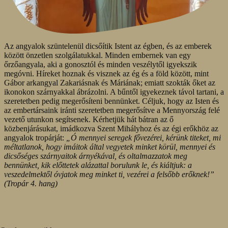
Az angyalok szüntelenül dicsőítik Istent az égben, és az emberek
között önzetlen szolgálatukkal. Minden embernek van egy
őrzőangyala, aki a gonosztól és minden veszélytől igyekszik
megóvni. Híreket hoznak és visznek az ég és a föld között, mint
Gábor arkangyal Zakariásnak és Máriának; emiatt szokták őket az
ikonokon szárnyakkal ábrázolni. A bűntől igyekeznek távol tartani, a
szeretetben pedig megerősíteni bennünket. Céljuk, hogy az Isten és
az embertársaink iránti szeretetben megerősítve a Mennyország felé
vezető utunkon segítsenek. Kérhetjük hát bátran az ő
közbenjárásukat, imádkozva Szent Mihályhoz és az égi erőkhöz az
angyalok tropárját:
„Ó mennyei seregek fővezérei, kérünk titeket, mi
méltatlanok, hogy imáitok által vegyetek minket körül, mennyei és
dicsőséges szárnyaitok árnyékával, és oltalmazzatok meg
bennünket, kik előttetek alázattal borulunk le, és kiáltjuk: a
veszedelmektől óvjatok meg minket ti, vezérei a felsőbb erőknek!”
(Tropár 4. hang)