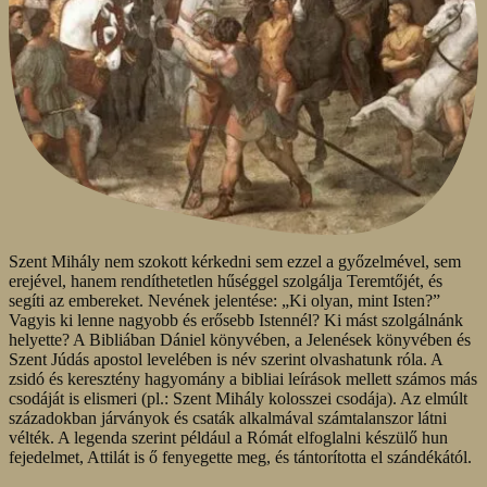
Szent Mihály nem szokott kérkedni sem ezzel a győzelmével, sem
erejével, hanem rendíthetetlen hűséggel szolgálja Teremtőjét, és
segíti az embereket. Nevének jelentése: „Ki olyan, mint Isten?”
Vagyis ki lenne nagyobb és erősebb Istennél? Ki mást szolgálnánk
helyette? A Bibliában Dániel könyvében, a Jelenések könyvében és
Szent Júdás apostol levelében is név szerint olvashatunk róla. A
zsidó és keresztény hagyomány a bibliai leírások mellett számos más
csodáját is elismeri (pl.: Szent Mihály kolosszei csodája). Az elmúlt
századokban járványok és csaták alkalmával számtalanszor látni
vélték. A legenda szerint például a Rómát elfoglalni készülő hun
fejedelmet, Attilát is ő fenyegette meg, és tántorította el szándékától.