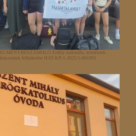
ÉLMÉNYBESZÁMOLÓ Erdély kulturális, természeti
kincseinek felfedezése HAT-KP-1-2025/1-001091