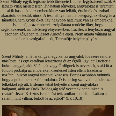
Szent Mihály egyik legismertebb története Lucifer legyőzéséről szól. A
látható világ mellett Isten láthatatlan lényeket, angyalokat is teremtett,
akik hasonlóak az emberekhez: van lelkük, értelmük és szabad
akaratuk, de testük nincs. A test hiánya miatt a betegség, az éhség és a
fáradtság nem gyötri őket, így nagyobb hatalmuk van az embereknél.
Isten mégis az emberek szolgálatára rendelte őket, hogy
segédkezzenek az üdvösség elnyerésében. Lucifer, a fényhozó angyal
azonban gőgjében fellázadt Alkotója ellen. Nem akarta vállalni az
emberek szolgálatát, sőt, Teremtője helyére pályázott.
Szent Mihály, a hét arkangyal egyike, az angyalok fővezére rendre
utasította, és egy csatában letaszította őt az égből. Így lett Lucifer a
bukott angyal, akit Sátánnak vagy Ördögnek is neveznek, s aki itt a
földön próbálja az embereket kísértéssel Isten elleni lázadásra
uszítani, bukott angyal társaival közösen. Fontos azonban tudnunk,
hogy a pokol nem az ő birodalma. Ő is ott fog szenvedni a kárhozott
lelkekkel együtt. Érdemes tehát helyette a szent angyalokra
hallgatni, akik az Örök Boldogság felé vezetnek bennünket. A
csatáról Jézus Krisztus is említést tett, amikor mondta: „Láttam a
sátánt, mint villám, bukott le az égből” (Lk 10,18).