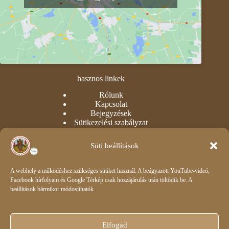
hasznos linkek
Rólunk
Kapcsolat
Bejegyzések
Sütikezelési szabályzat
Adatvédelmi nyilatkozat
Süti beállítások
intézményi
Óvoda
A webhely a működéshez szükséges sütiket használ. A beágyazott YouTube-videó,
Dokumentumok
Facebook hírfolyam és Google Térkép csak hozzájárulás után töltődik be. A
Csengetési rend
beállítások bármikor módosíthatók.
Impresszum
E-napló belépés
Elfogad