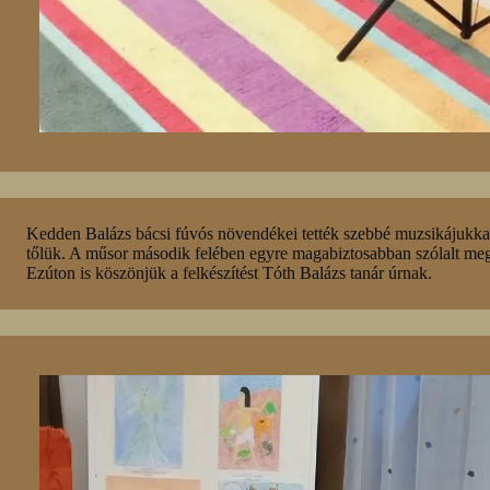
Kedden Balázs bácsi fúvós növendékei tették szebbé muzsikájukkal 
tőlük. A műsor második felében egyre magabiztosabban szólalt meg
Ezúton is köszönjük a felkészítést Tóth Balázs tanár úrnak.