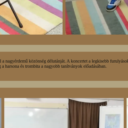
a nagyérdemű közönség délutánját. A koncertet a legkisebb furulyások
 a harsona és trombita a nagyobb tanítványok előadásában.