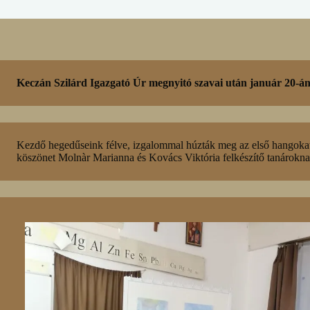
Keczán Szilárd Igazgató Úr megnyitó szavai után január 20-án, 
Kezdő hegedűseink félve, izgalommal húzták meg az első hangokat
köszönet Molnàr Marianna és Kovács Viktória felkészítő tanárokna