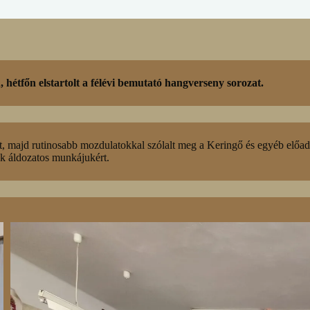
hétfőn elstartolt a félévi bemutató hangverseny sorozat.
, majd rutinosabb mozdulatokkal szólalt meg a Keringő és egyéb előa
k áldozatos munkájukért.