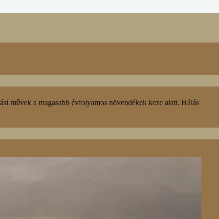
dási művek a magasabb évfolyamos növendékek keze alatt. Hálás