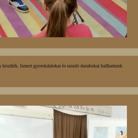
 kezdték. Ismert gyerekdalokat és tanuló darabokat hallhattunk