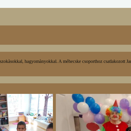
okàsokkal, hagyomànyokkal. A méhecske csoporthoz csatlakozott Jancsi