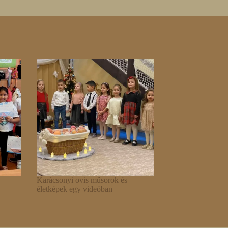
Karácsonyi ovis műsorok és
életképek egy videóban