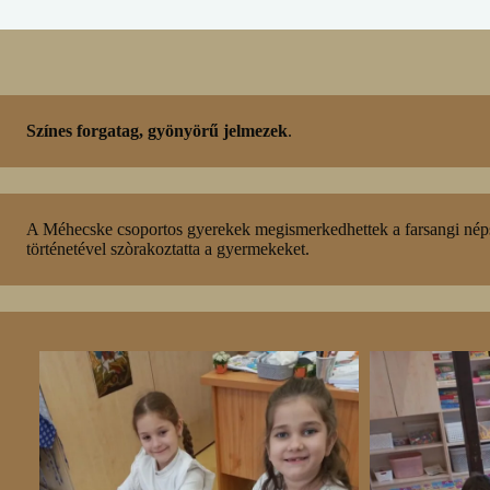
Színes forgatag, gyönyörű jelmezek
.
A Méhecske csoportos gyerekek megismerkedhettek a farsangi népsz
történetével szòrakoztatta a gyermekeket.