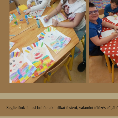
Segìtettünk Jancsi bohòcnak lufikat festeni, valamint télűzés céljà