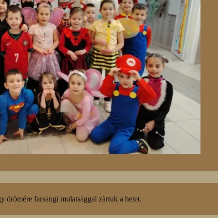
gy örömére farsangi mulatsàggal zàrtuk a hetet.