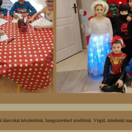
bòl àlarcokat készìtettünk, hangszerekkel zenéltünk. Végül, mindenki na