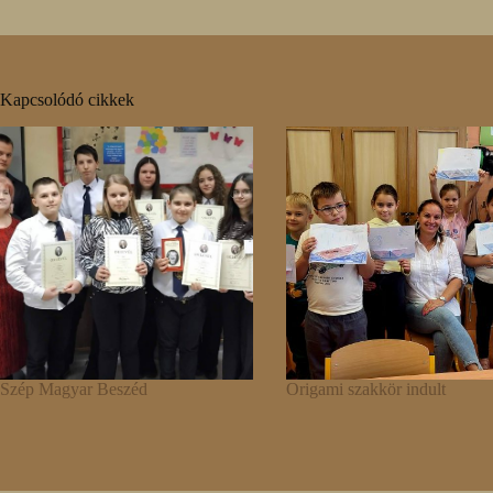
Kapcsolódó cikkek
Szép Magyar Beszéd
Origami szakkör indult