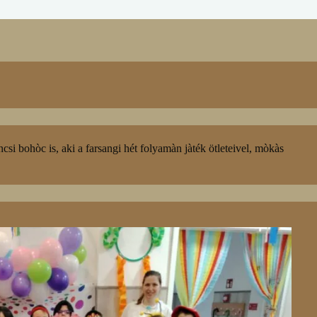
 bohòc is, aki a farsangi hét folyamàn jàték ötleteivel, mòkàs