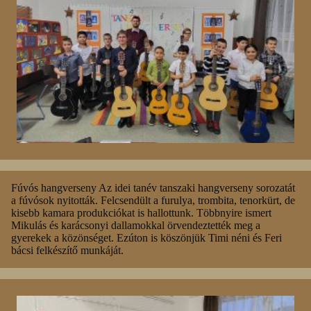
Fúvós hangverseny Az idei tanév tanszaki hangverseny sorozatát
a fúvósok nyitották. Felcsendült a furulya, trombita, tenorkürt, de
kisebb kamara produkciókat is hallottunk. Többnyire ismert
Mikulás és karácsonyi dallamokkal örvendeztették meg a
gyerekek a közönséget. Ezúton is köszönjük Timi néni és Feri
bácsi felkészítő munkáját.