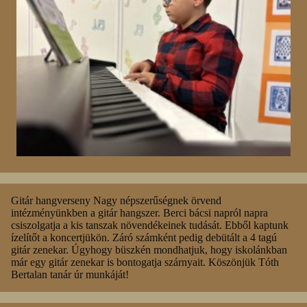
Gitár hangverseny Nagy népszerűségnek örvend
intézményünkben a gitár hangszer. Berci bácsi napról napra
csiszolgatja a kis tanszak növendékeinek tudását. Ebből kaptunk
ízelítőt a koncertjükön. Záró számként pedig debütált a 4 tagú
gitár zenekar. Úgyhogy büszkén mondhatjuk, hogy iskolánkban
már egy gitár zenekar is bontogatja szárnyait. Köszönjük Tóth
Bertalan tanár úr munkáját!