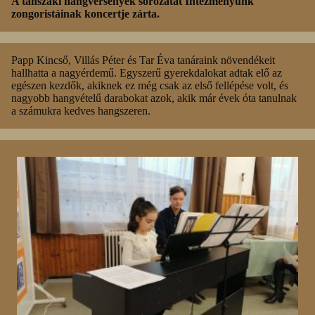
A tanszaki hangversenyek sorozatát Intézményünk
zongoristáinak koncertje zárta.
Papp Kincső, Villás Péter és Tar Éva tanáraink növendékeit
hallhatta a nagyérdemű. Egyszerű gyerekdalokat adtak elő az
egészen kezdők, akiknek ez még csak az első fellépése volt, és
nagyobb hangvételű darabokat azok, akik már évek óta tanulnak
a számukra kedves hangszeren.