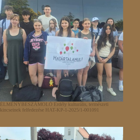
ÉLMÉNYBESZÁMOLÓ Erdély kulturális, természeti
kincseinek felfedezése HAT-KP-1-2025/1-001091