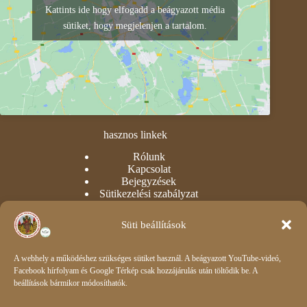
Kattints ide hogy elfogadd a beágyazott média
sütiket, hogy megjelenjen a tartalom.
hasznos linkek
Rólunk
Kapcsolat
Bejegyzések
Sütikezelési szabályzat
Adatvédelmi nyilatkozat
Süti beállítások
intézményi
Óvoda
A webhely a működéshez szükséges sütiket használ. A beágyazott YouTube-videó,
Dokumentumok
Facebook hírfolyam és Google Térkép csak hozzájárulás után töltődik be. A
Csengetési rend
beállítások bármikor módosíthatók.
Impresszum