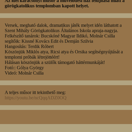
Az idei karácsonyi műsor a művelődési ház felújítása miatt a
görögkatolikus templomban kapott helyet.
Versek, megható dalok, dramatikus játék melyet idén láthatott a
Szent Mihály Görögkatolikus Általános Iskola apraja-nagyja.
Felkészítő tanárok: Bucskóné Magyar Ildikó, Molnár Csilla
segítőik: Kissné Kovács Edit és Demján Szilvia
Hangosítás: Terdik Róbert
Köszönjük Miklós atya, Ricsi atya és Orsika segítségnyújtását a
templomi próbák létrejöttéért!
Hálásan köszönjük a szülők támogató háttérmunkáját!
Fotó:: Gólya György
Videó: Molnár Csilla
A teljes műsor itt tekinthető meg:
https://youtu.be/ncQqqADZ0OQ