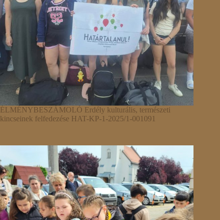
ÉLMÉNYBESZÁMOLÓ Erdély kulturális, természeti
kincseinek felfedezése HAT-KP-1-2025/1-001091